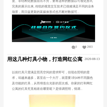
度、非结构化数据层出不穷，要将这样的数据以可视化形式
完美的展示出来, 传统的视觉交互技术已很难满足不同的业务
场景，而日益更新的富媒体形式也不断对数据可...
0
2003
用这几种灯具小物，打造网红公寓
2020-08-13
以前灯具只需满足照亮空间的需求即可，但现在照明的需
求，却越来越多，甚至在一个大厅，就需要3到4种不同颜色
及功能的灯具，从而缔造出光影的层次感。你家的灯和网红
公寓的灯具究竟相差在哪里呢？是情调照明，情调...