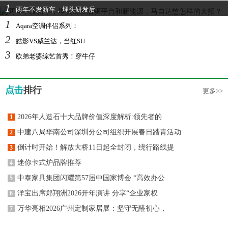
1
两年不发新车，埋头研发后
1
Aqara空调伴侣系列：
2
皓影VS威兰达，当红SU
3
欧弟老婆综艺首秀！穿牛仔
点击
排行
更多>>
2026年人造石十大品牌价值深度解析:领先者的
1
中建八局华南公司深圳分公司组织开展春日踏青活动
2
倒计时开始！解放大桥11日起全封闭，绕行路线提
3
迷你卡式炉品牌推荐
4
中泰家具集团闪耀第57届中国家博会 “高效办公
5
洋宝出席郑翔洲2026开年演讲 分享“企业家权
6
万华亮相2026广州定制家居展：坚守无醛初心，
7