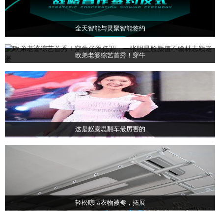
全天智能与灵聚智能签约
欧弟老婆综艺首秀！穿牛
这是赵露思翻车最厉害的
轻松晾晒衣物被褥，拓展