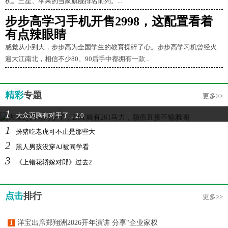
机。三星、苹果的当家旗舰排名前列。...
步步高学习手机开售2998，这配置看着
有点辣眼睛
感觉从小到大，步步高为全国学生的教育操碎了心。步步高学习机曾经火
遍大江南北，相信不少80、90后手中都拥有一款...
精彩
专题
更多>>
1
大众迈腾有对手了，2.0
1
扮猪吃老虎可不止是那些大
2
黑人男孩没穿AJ被同学看
3
《上错花轿嫁对郎》过去2
点击
排行
更多>>
洋宝出席郑翔洲2026开年演讲 分享“企业家权
1