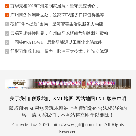
万华亮相2026广州定制家居展：坚守无醛初心，
2
广州商务休闲新去处，这家KTV服务口碑值得推荐
3
破解“降本提质”困局，星河智善生活以服务力构建
4
云端秀场链接世界，广州白马以枢纽势能焕新消费动
5
一周签约破1GWh！思格新能源以工商业光储赋能
6
纤影刀集成电磁、超声、脉冲三大技术，打造立体塑
7
关于我们
联系我们
XML地图
网站地图
TXT
版权声明
|
|
|
|
版权所有 如果您发现本网站上有侵犯您的合法权益的内
容，请联系我们，本网站将立即予以删除！
Copyright © 2026 http://www.gdfjj.com Inc. All Rights
Reserved.