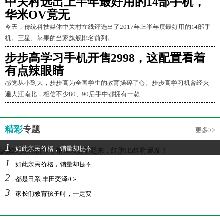
中关村选出上半年最好用的14部手机，
华米OV竟无
今天，传统科技媒体中关村在线评选出了2017年上半年度最好用的14部手
机。三星、苹果的当家旗舰排名前列。...
步步高学习手机开售2998，这配置看着
有点辣眼睛
感觉从小到大，步步高为全国学生的教育操碎了心。步步高学习机曾经火
遍大江南北，相信不少80、90后手中都拥有一款...
精彩
专题
更多>>
1
如此亲民价格，销量却提不
1
如此亲民价格，销量却提不
2
都是日系 丰田奕泽/C-
3
家长们教育孩子时，一定要