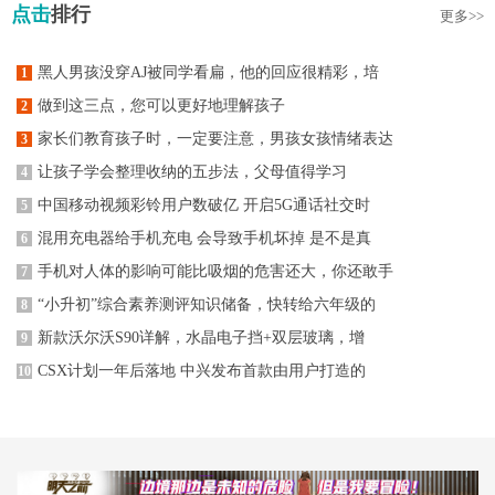
点击
排行
更多>>
黑人男孩没穿AJ被同学看扁，他的回应很精彩，培
1
做到这三点，您可以更好地理解孩子
2
家长们教育孩子时，一定要注意，男孩女孩情绪表达
3
让孩子学会整理收纳的五步法，父母值得学习
4
中国移动视频彩铃用户数破亿 开启5G通话社交时
5
混用充电器给手机充电 会导致手机坏掉 是不是真
6
手机对人体的影响可能比吸烟的危害还大，你还敢手
7
“小升初”综合素养测评知识储备，快转给六年级的
8
新款沃尔沃S90详解，水晶电子挡+双层玻璃，增
9
CSX计划一年后落地 中兴发布首款由用户打造的
10