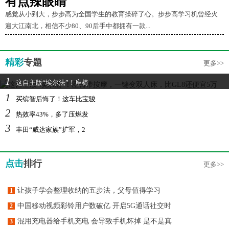
有点辣眼睛
感觉从小到大，步步高为全国学生的教育操碎了心。步步高学习机曾经火
遍大江南北，相信不少80、90后手中都拥有一款...
精彩
专题
更多>>
1
这自主版“埃尔法”！座椅
1
买缤智后悔了！这车比宝骏
2
热效率43%，多了压燃发
3
丰田“威达家族”扩军，2
点击
排行
更多>>
让孩子学会整理收纳的五步法，父母值得学习
1
中国移动视频彩铃用户数破亿 开启5G通话社交时
2
混用充电器给手机充电 会导致手机坏掉 是不是真
3