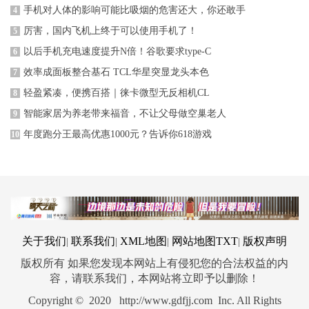
手机对人体的影响可能比吸烟的危害还大，你还敢手
4
厉害，国内飞机上终于可以使用手机了！
5
以后手机充电速度提升N倍！谷歌要求type-C
6
效率成面板整合基石 TCL华星突显龙头本色
7
轻盈紧凑，便携百搭｜徕卡微型无反相机CL
8
智能家居为养老带来福音，不让父母做空巢老人
9
年度跑分王最高优惠1000元？告诉你618游戏
10
关于我们
联系我们
XML地图
网站地图
TXT
版权声明
|
|
|
|
版权所有 如果您发现本网站上有侵犯您的合法权益的内
容，请联系我们，本网站将立即予以删除！
Copyright © 2020 http://www.gdfjj.com Inc. All Rights