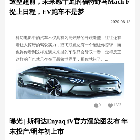
造型超前，未来感十足的福特野马Mach F
提上日程，EV跑车不是梦
2020-08-13
科幻电影中的汽车不仅具有闪亮炫酷的外观造型，往往还有
着让人惊讶的驾驶实力，或飞或跑总有一个能让你惊讶，而
也许你看到这样充满未来感的车型只会赞叹一番，觉得反正
这样的车也就只存在于想象世界里，那你就错了。...
0
1383
曝光 | 斯柯达Enyaq iV官方渲染图发布 年
末投产/明年初上市