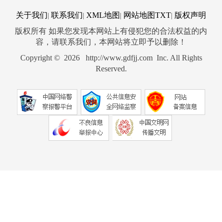
关于我们
联系我们
XML地图
网站地图
TXT
版权声明
|
|
|
|
版权所有 如果您发现本网站上有侵犯您的合法权益的内
容，请联系我们，本网站将立即予以删除！
Copyright © 2026 http://www.gdfjj.com Inc. All Rights
Reserved.