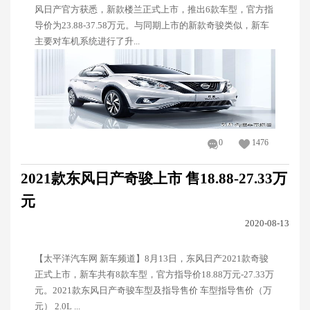
风日产官方获悉，新款楼兰正式上市，推出6款车型，官方指
导价为23.88-37.58万元。与同期上市的新款奇骏类似，新车
主要对车机系统进行了升...
0
1476
2021款东风日产奇骏上市 售18.88-27.33万
元
2020-08-13
【太平洋汽车网 新车频道】8月13日，东风日产2021款奇骏
正式上市，新车共有8款车型，官方指导价18.88万元-27.33万
元。2021款东风日产奇骏车型及指导售价 车型指导售价（万
元） 2.0L ...