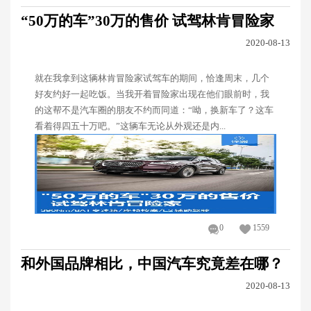
“50万的车”30万的售价 试驾林肯冒险家
2020-08-13
就在我拿到这辆林肯冒险家试驾车的期间，恰逢周末，几个
好友约好一起吃饭。当我开着冒险家出现在他们眼前时，我
的这帮不是汽车圈的朋友不约而同道：“呦，换新车了？这车
看着得四五十万吧。”这辆车无论从外观还是内...
0
1559
和外国品牌相比，中国汽车究竟差在哪？
2020-08-13