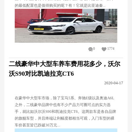
的最低配置也是值得购买的呢？有！它就是比亚迪秦...
0
1774
二线豪华中大型车养车费用花多少，沃尔
沃S90对比凯迪拉克CT6
2020-04-17
在豪华中大型车市场，除了宝马5系、奔驰E级以及奥迪A6L
之外，二线豪华品牌中也有不少产品力可圈可点的实力选
手，就比如沃尔沃S90和凯迪拉克CT6。这两款车是各自品牌
的旗舰车型，并且终端让利幅度都相当可观，入门车型的裸
车价甚至皆已跌破30万元...