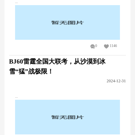
...
0
1146
BJ60雷霆全国大联考，从沙漠到冰
雪“猛”战极限！
2024-12-31
...