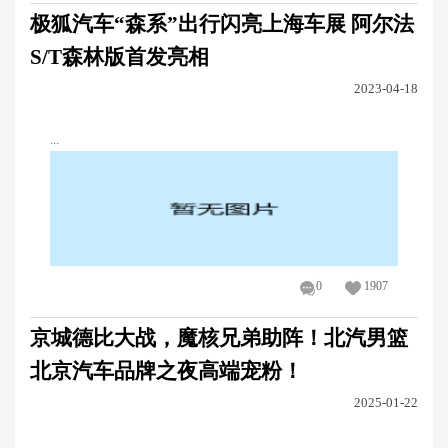
极狐汽车“森系”出行闪亮上海车展 阿尔法
S/T森林版首发亮相
2023-04-18
...
0
1907
京城德比大战，魔核兄弟助阵！北汽男篮
北京汽车品牌之夜高端宠粉！
2025-01-22