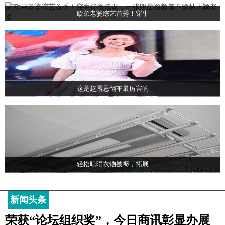
欧弟老婆综艺首秀！穿牛
这是赵露思翻车最厉害的
轻松晾晒衣物被褥，拓展
新闻头条
荣获“论坛组织奖”，今日商讯彰显办展