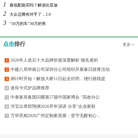
1
最低配能买吗？解读比亚迪
2
大众迈腾有对手了，2.0
3
“50万的车”30万的售
点击
排行
更多>>
2026年人造石十大品牌价值深度解析:领先者的
1
中建八局华南公司深圳分公司组织开展春日踏青活动
2
倒计时开始！解放大桥11日起全封闭，绕行路线提
3
迷你卡式炉品牌推荐
4
中泰家具集团闪耀第57届中国家博会 “高效办公
5
洋宝出席郑翔洲2026开年演讲 分享“企业家权
6
万华亮相2026广州定制家居展：坚守无醛初心，
7