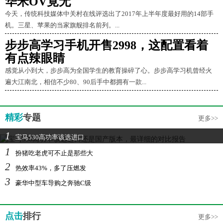
华米OV竟无
今天，传统科技媒体中关村在线评选出了2017年上半年度最好用的14部手
机。三星、苹果的当家旗舰排名前列。...
步步高学习手机开售2998，这配置看着
有点辣眼睛
感觉从小到大，步步高为全国学生的教育操碎了心。步步高学习机曾经火
遍大江南北，相信不少80、90后手中都拥有一款...
精彩
专题
更多>>
1
宝马530高功率该选进口
1
扮猪吃老虎可不止是那些大
2
热效率43%，多了压燃发
3
豪华中型车导购之奔驰C级
点击
排行
更多>>