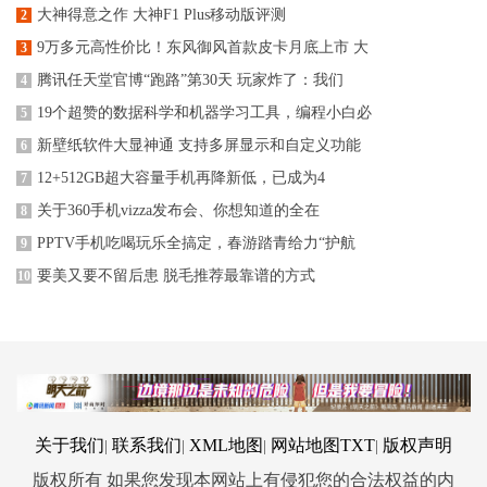
大神得意之作 大神F1 Plus移动版评测
2
9万多元高性价比！东风御风首款皮卡月底上市 大
3
腾讯任天堂官博“跑路”第30天 玩家炸了：我们
4
19个超赞的数据科学和机器学习工具，编程小白必
5
新壁纸软件大显神通 支持多屏显示和自定义功能
6
12+512GB超大容量手机再降新低，已成为4
7
关于360手机vizza发布会、你想知道的全在
8
PPTV手机吃喝玩乐全搞定，春游踏青给力“护航
9
要美又要不留后患 脱毛推荐最靠谱的方式
10
关于我们
联系我们
XML地图
网站地图
TXT
版权声明
|
|
|
|
版权所有 如果您发现本网站上有侵犯您的合法权益的内