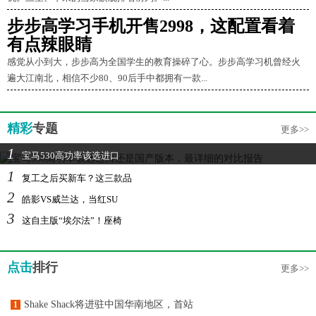
步步高学习手机开售2998，这配置看着
有点辣眼睛
感觉从小到大，步步高为全国学生的教育操碎了心。步步高学习机曾经火
遍大江南北，相信不少80、90后手中都拥有一款...
精彩
专题
更多>>
1
宝马530高功率该选进口
1
复工之后买新车？这三款品
2
皓影VS威兰达，当红SU
3
这自主版“埃尔法”！座椅
点击
排行
更多>>
Shake Shack将进驻中国华南地区，首站
1