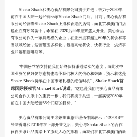
Shake Shack和美心食品有限公司携手并进，致力于2030年
前在中国大陆一起经营55家Shake Shack门店。目前，美心食品有
限公司经营着Shake Shack上海和香港的店铺，而北京和澳门门店
也正在有序筹备中，希望在 2020后半年迎来盛大开业。美心食品
有限公司作为一家具规模的企业，在亚洲拥有超过60年的餐饮和零
售领域经验，运营范围多样化，包括高端餐饮、快餐行业、烘焙事
业和连锁咖啡店等。
“中国粉丝的支持使我们始终保持谦逊踏实的态度，而此次中
国业务的良好复苏态势也给予我们极大的信心和鼓舞，预示着这是
Shake Shack持续在中国市场扎根的绝佳时机”，
Shake Shack首
席国际授权官Michael Kark说道
。“这也是我们与美心食品有限
公司合作关系中的重要一步，我们将携手共进，一起实现2030年
前在中国大陆经营55个门店的目标。”
美心食品有限公司主席兼董事总经理伍伟国表示：“继2018年
登陆香港和2019年在上海开业之后，美心与Shake Shack的合作
伙伴关系让品牌踏上了激动人心的旅程，而我们在北京和澳门的新