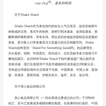
(R)
cago Dog
、薯条和啤酒
关于Shake Shack
Shake Shack作为来自纽约的街头人气汉堡店，提供安格斯牛
肉制成的汉堡、美式牛肉热狗、新鲜打制冰激凌、波浪纹薯条、精
酿啤酒和葡萄酒等，享誉全球。用合宜的价钱提供新鲜及高质量的
美食，更为客人们带来兼具活力及魅力的社区相聚空间。Shake
Shack始终坚持「Stand For Something Good(R)」的品牌理念，
并从食材、招聘、环境责任、室内设计、社区贡献等多方面努力不
懈地实践它。自2004年Shake Shack于纽约麦迪逊广场公园开设
首家店铺，现已在美国30个州及华盛顿特区设有超过280家分店；
另有超过95家的海外分店座落于伦敦、中国香港、中国上海、新加
坡、菲律宾、墨西哥城、伊斯坦布尔、迪拜、东京、首尔等。
关于美心食品有限公司
美心食品有限公司（一间在香港注册成立的公司）于1956年
创立，至今已发展成具规模的餐饮集团，在港澳特别行政区、中国