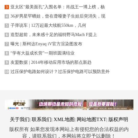
亚太区“最美面孔”入围名单：肖战王一博上榜，杨
3
36岁男星罕晒娃，曾在聋哑妻子生娃后突消失，现
4
子弹说车 | 12万起最大续航550km，几何
5
造型超前，未来感十足的福特野马Mach F提上
6
曝光 | 斯柯达Enyaq iV官方渲染图发布
7
“学有大益成长营”一期班圆满结业
8
友盟数据 | 2014年移动应用市场的那点新趋
9
过压保护电路如何设计？过压保护电路可以预防意外
10
关于我们
联系我们
XML地图
网站地图
TXT
版权声明
|
|
|
|
版权所有 如果您发现本网站上有侵犯您的合法权益的内
容，请联系我们，本网站将立即予以删除！