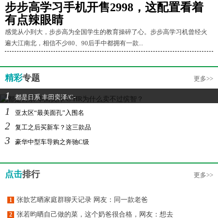
步步高学习手机开售2998，这配置看着
有点辣眼睛
感觉从小到大，步步高为全国学生的教育操碎了心。步步高学习机曾经火
遍大江南北，相信不少80、90后手中都拥有一款...
精彩
专题
更多>>
1
都是日系 丰田奕泽/C-
1
亚太区“最美面孔”入围名
2
复工之后买新车？这三款品
3
豪华中型车导购之奔驰C级
点击
排行
更多>>
张歆艺晒家庭群聊天记录 网友：同一款老爸
1
张若昀晒自己做的菜，这个奶爸很合格，网友：想去
2