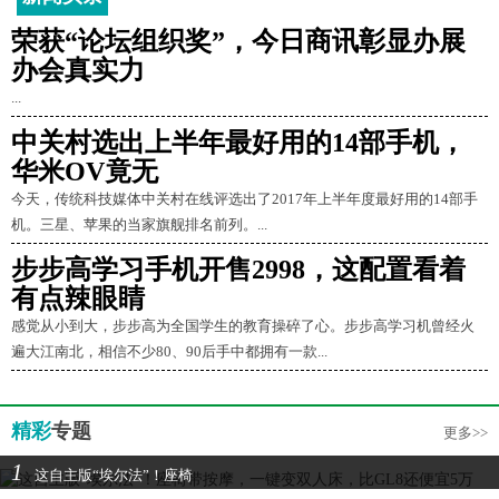
荣获“论坛组织奖”，今日商讯彰显办展
办会真实力
...
中关村选出上半年最好用的14部手机，
华米OV竟无
今天，传统科技媒体中关村在线评选出了2017年上半年度最好用的14部手
机。三星、苹果的当家旗舰排名前列。...
步步高学习手机开售2998，这配置看着
有点辣眼睛
感觉从小到大，步步高为全国学生的教育操碎了心。步步高学习机曾经火
遍大江南北，相信不少80、90后手中都拥有一款...
精彩
专题
更多>>
1
这自主版“埃尔法”！座椅