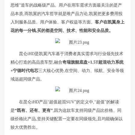
思维”造车的战略级产品。用户在用车需求方面最关注的是产
品本质,而凯翼的汽车哲学就是唯产品力论,凯翼把更多费用投
入到服务品质、用户体验、客户权益等方面。
客户在凯翼身上
花的
每一分钱,买的都是空间、技术、性能和安全品质。
昆仑iHD是凯翼汽车基于消费者真实需求与行业领先技术
精心打造的高品质车型,融合
奇瑞旗舰底盘+1.5T超混动力系统
+宁德时代电芯
三大核心优势,在空间、动力、续航、安全等领
域远超同级产品。
在昆仑iHD产品“超值超混SUV”的定义中,“超值”的解读
是
“既有、还有、更有”
,因为这款车支持同级产品比价格、同
级价格比产品,坚持关键配置一定要在同级领先,且均能确保以
较大优势胜出。