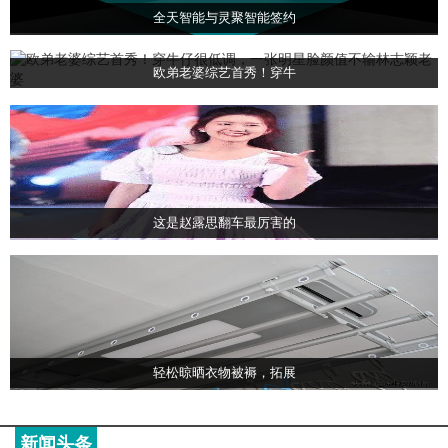
全天智能与灵聚智能签约
欧弟老婆综艺首秀！穿牛
这是赵露思翻车最厉害的
轻松晾晒衣物被褥，拓展
新闻头条