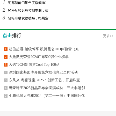
1
宅邦智能门锁年度旗舰HO
2
轻松玩转远程控制电脑，蓝
3
轻松晾晒衣物被褥，拓展空
点击
排行
更多>>
超值超混•越级驾享 凯翼昆仑iHD体验营（东
1
大族激光荣登2024广东500强企业榜单
2
入选“2024新国货Cool Top 100品
3
深圳国家基因库开展第六届信息安全周活动
4
东风来·粤豪珠宝 2025：创新工艺，开启珠宝
5
粤豪珠宝2025新品发布会圆满成功，三大非遗创
6
七腾机器人亮相2024（第二十一届）中国国际化
7