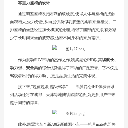
零重力座椅的设计
通过调整座椅发泡材料的软硬度,使得人体与座椅的接触
面积增大,受力分散,从而提供类似乳胶垫的柔软乘坐感受。二
排座椅的坐垫经过加长和加宽处理,增强了腿部的支撑,有效减
少了长时间乘坐的疲劳感,适应不同身材的乘员需求。
作为混动SUV市场的杰作之作,凯翼昆仑iHD以其
续航长、
动力强、安全高
的综合优势赢得了市场的广泛赞誉。它不仅是
驾驶者出行的得力助手,更是品质生活的完美体现。
接下来,“超值超混 越级驾享”——凯翼昆仑iHD体验营系
列活动还将在成都、天津等地陆续燃情绽放,为更多用户带来
超乎期待的惊喜。
此外,凯翼汽车全新A0级新能源小车——拾月mate也即将