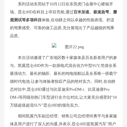
系列活动东莞站于10月12日在东莞虎门会展中心硬核开
场。昆仑iHD在科目上夺目亮相,通过
百米加速、极速急弯、麋
鹿测试等多项科目
体验,在动静之间以卓越的性能表现、舒适
的驾乘感受、可靠的做工品质,充分展现出了产品越级的驾乘
品质。
本次活动邀请了广东地区数十家媒体及百名新老用户的参
与。凯翼昆仑iHD作为一款插电式混合动力中型SUV,凭借全系
最强动力、最长的轴距、最长的纯电续航以及全系唯一搭载宁
德时代电池,让参与体验者惊叹产品的绝对实力。同时,在动静
态对比中,昆仑iHD通过与比亚迪宋ProDM-i、比亚迪唐Pro
DM-i等同级别热门车型进行全方位对比,让大家充分感受到“10
万级超值超混SUV”昆仑iHD的领先实力。
期间凯翼汽车副总经理、销售公司总经理何勇平与多家媒
体及用户进行了深入的沟通,并表示,昆仑iHD是凯翼汽车“用户