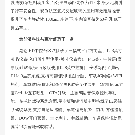
强,有效缩短制动距离,百公里制动距离仅为41.6米,极大地提升
了行车安全性。双侧航空复式夹层玻璃的应用有效阻隔噪音,
提升了车内静谧性,100km/h车速下,车内噪音仅为60分贝,低于
竞品车型。
集前沿科技与豪华舒适于一身
昆仑iHD中控台区域搭载了三幅式平底方向盘、12.3英寸
液晶仪表(入门版车型使用7英寸仪表盘)、14.6英寸中控屏(高
原版/山峰版/天行政版使用12.8英中控屏)。全系标配了腾讯
TAI4.0生态系统,支持高德/腾讯地图导航、车载4G网络+WIFI
热点、车载微信/腾讯视频/全民K歌等APP运用、华为HiCar/百
度CarLife互联映射、OTA升级、主副驾语音识别控制等功
能。在辅助驾驶系统方面,星空版和银河版车型搭载了L2级辅
助驾驶系统,支持自适应巡航、车道偏离预警、前/后方碰撞预
警、DOW开门预警、主动刹车、并线辅助、车道保持辅助系
统等14项智能驾驶辅助。