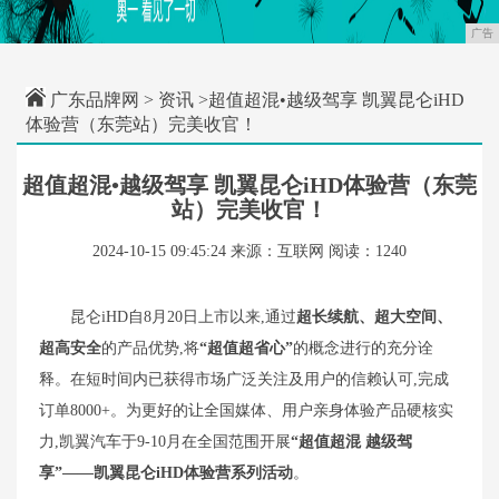
广告
广东品牌网
>
资讯
>超值超混•越级驾享 凯翼昆仑iHD
体验营（东莞站）完美收官！
超值超混•越级驾享 凯翼昆仑iHD体验营（东莞
站）完美收官！
2024-10-15 09:45:24
来源：互联网
阅读：1240
昆仑iHD自8月20日上市以来,通过
超长续航、超大空间、
超高安全
的产品优势,将
“超值超省心”
的概念进行的充分诠
释。在短时间内已获得市场广泛关注及用户的信赖认可,完成
订单8000+。为更好的让全国媒体、用户亲身体验产品硬核实
力,凯翼汽车于9-10月在全国范围开展
“超值超混 越级驾
享”——凯翼昆仑
iHD
体验营系列活动
。