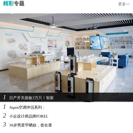
精彩
专题
更多>>
1
日产开关面板3万只！智家
1
Aqara空调伴侣系列：
2
小众设计师品牌FOREL
3
36岁男星罕晒娃，曾在聋