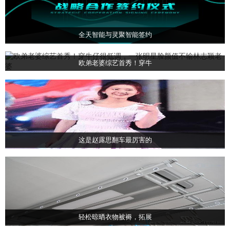
全天智能与灵聚智能签约
欧弟老婆综艺首秀！穿牛
这是赵露思翻车最厉害的
轻松晾晒衣物被褥，拓展