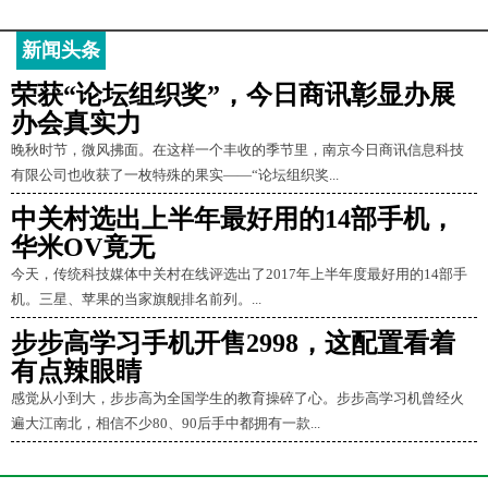
新闻头条
荣获“论坛组织奖”，今日商讯彰显办展
办会真实力
晚秋时节，微风拂面。在这样一个丰收的季节里，南京今日商讯信息科技
有限公司也收获了一枚特殊的果实——“论坛组织奖...
中关村选出上半年最好用的14部手机，
华米OV竟无
今天，传统科技媒体中关村在线评选出了2017年上半年度最好用的14部手
机。三星、苹果的当家旗舰排名前列。...
步步高学习手机开售2998，这配置看着
有点辣眼睛
感觉从小到大，步步高为全国学生的教育操碎了心。步步高学习机曾经火
遍大江南北，相信不少80、90后手中都拥有一款...