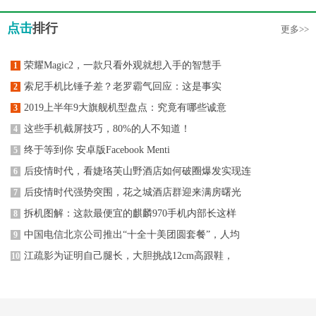
点击
排行
更多>>
荣耀Magic2，一款只看外观就想入手的智慧手
1
索尼手机比锤子差？老罗霸气回应：这是事实
2
2019上半年9大旗舰机型盘点：究竟有哪些诚意
3
这些手机截屏技巧，80%的人不知道！
4
终于等到你 安卓版Facebook Menti
5
后疫情时代，看婕珞芙山野酒店如何破圈爆发实现连
6
后疫情时代强势突围，花之城酒店群迎来满房曙光
7
拆机图解：这款最便宜的麒麟970手机内部长这样
8
中国电信北京公司推出“十全十美团圆套餐”，人均
9
江疏影为证明自己腿长，大胆挑战12cm高跟鞋，
10