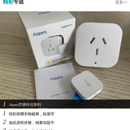
精彩
专题
更多>>
1
Aqara空调伴侣系列：
1
轻松晾晒衣物被褥，拓展空
2
如此亲民价格，销量却提不