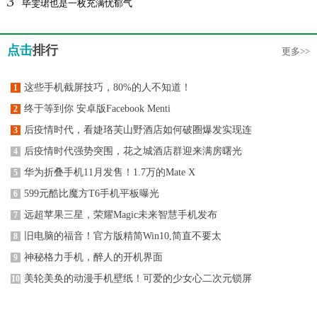
3
毕雯珺也是一枚充满忧郁气
点击
排行
更多>>
这些手机截屏技巧，80%的人不知道！
1
终于等到你 安卓版Facebook Menti
2
后疫情时代，看婕珞芙山野酒店如何破圈爆发实现连
3
后疫情时代强势突围，花之城酒店群迎来满房曙光
4
华为折叠手机11月发售！1.7万的Mate X
5
599元酷比魔方T6手机平板曝光
6
远超苹果三星，荣耀Magic未来智慧手机发布
7
旧电脑的福音！官方版精简Win10,简直不要太
8
神秘格力手机，醉人的开机界面
9
美轮美奂的动漫手机壁纸！可爱的少女心二次元锁屏
10