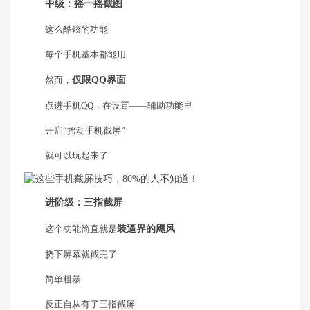
中级：摇一摇截图
这么酷炫的功能
每个手机基本都能用
然而，
仅限QQ界面
点进手机QQ，在设置——辅助功能里
开启“摇动手机截屏”
就可以玩起来了
进阶级：三指截屏
这个功能简直就是
装逼界的飓风
挠下屏幕就截完了
简单粗暴
反正自从有了三指截屏