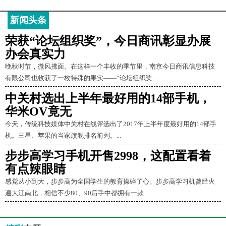
新闻头条
荣获“论坛组织奖”，今日商讯彰显办展
办会真实力
晚秋时节，微风拂面。在这样一个丰收的季节里，南京今日商讯信息科技
有限公司也收获了一枚特殊的果实——“论坛组织奖...
中关村选出上半年最好用的14部手机，
华米OV竟无
今天，传统科技媒体中关村在线评选出了2017年上半年度最好用的14部手
机。三星、苹果的当家旗舰排名前列。...
步步高学习手机开售2998，这配置看着
有点辣眼睛
感觉从小到大，步步高为全国学生的教育操碎了心。步步高学习机曾经火
遍大江南北，相信不少80、90后手中都拥有一款...