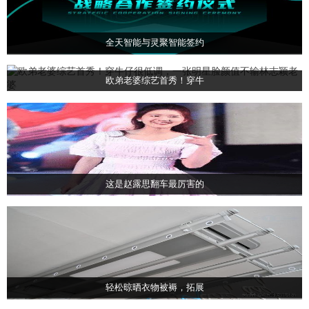
全天智能与灵聚智能签约
欧弟老婆综艺首秀！穿牛
这是赵露思翻车最厉害的
轻松晾晒衣物被褥，拓展