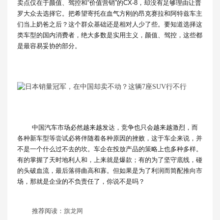
卖点仅在于颜值、驾控和“价值营销”的CX-8，却没有足够理由让普
罗大众去选择它。把希望寄托在血气方刚的昂克赛拉和阿特兹车主
们当上奶爸之后？这个群众基础还是相对人少了些。要知道选择这
类车型的国内消费者，绝大多数是实用主义，颜值、驾控，这些都
是最容易妥协的部分。
中国汽车市场必然越来越发达，竞争也只会越来越激烈，而
各种新车型等尝试必将伴随着各种原因的挫败，这于车企来说，并
不是一个什么过不去的坎。车企在投放产品的策略上也多种多样。
有的掌握了天时地利人和，上来就是爆款；有的为了坚守底线，碰
的头破血流，最后落得曲高和寡。但如果是为了利润而简配推向市
场，那就是企业的不负责任了，你说不是吗？
推荐阅读：
旗龙网