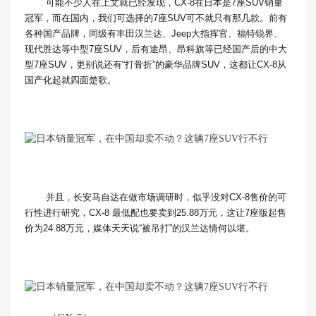
可能不少人在上文就已经发现，CX-8在日本是7座SUV销量
冠军，而在国内，我们可选择的7座SUV可不就只有那几款。前有
各种国产品牌，同级有丰田汉兰达、Jeep大指挥官、福特锐界、
现代胜达等中型7座SUV，后有途昂、昂科旗等已经国产后的中大
型7座SUV，更别说还有“打骨折”的豪华品牌SUV，这都让CX-8从
国产化起就四面楚歌。
并且，长安马自达在做市场调研时，似乎没对CX-8售价的可
行性进行研究，CX-8 最低配也要卖到25.88万元，这让7座版起售
价为24.88万元，媒体天天说“被吊打”的汉兰达情何以堪。