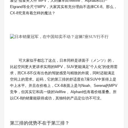
凑型“抵食夹大件”MPV，大到像丰田Vellfire 、Alphad和日产
Elgrand等全尺寸MPV，大家其实有充分理由不选择CX-8。那么，
CX-8究竟有着怎样的魔法？
可大家似乎都忘了这点，日本同样是讲面子（メンツ）的，
比起空间更大更讲求实用的MPV，SUV更能满足“个人化”的使用需
求，而CX-8不仅有出色的驾驶感受与精致的外观，同时还能满足
空间上的需求。起码，它的第三排的舒适度在7座SUV中算得上是
中上水平。并且在价格上，CX-8表面上是与Noah、Serena的MPV
竞争，但其实它和高一级的Vellfire 、Alphard也有着价格重叠。所
以CX-8的销量能获得成功，其独特的产品定位功不可没。
第三排的优势不在于第三排？