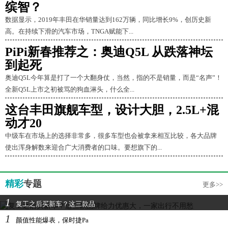
缤智？
数据显示，2019年丰田在华销量达到162万辆，同比增长9%，创历史新
高。在持续下滑的汽车市场，TNGA赋能下...
PiPi新春推荐之：奥迪Q5L 从跌落神坛
到起死
奥迪Q5L今年算是打了一个大翻身仗，当然，指的不是销量，而是“名声”！
全新Q5L上市之初被骂的狗血淋头，什么全...
这台丰田旗舰车型，设计大胆，2.5L+混
动才20
中级车在市场上的选择非常多，很多车型也会被拿来相互比较，各大品牌
使出浑身解数来迎合广大消费者的口味。要想旗下的...
精彩
专题
更多>>
1
复工之后买新车？这三款品
1
颜值性能爆表，保时捷Pa