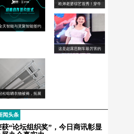
欧弟老婆综艺首秀！穿牛
全天智能与灵聚智能签约
这是赵露思翻车最厉害的
轻松晾晒衣物被褥，拓展
新闻头条
荣获“论坛组织奖”，今日商讯彰显