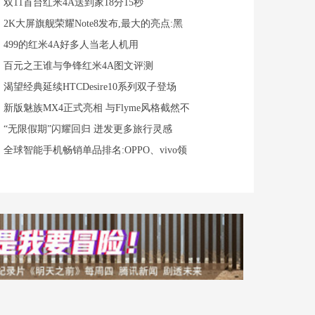
双11首台红米4A送到家18分15秒
2K大屏旗舰荣耀Note8发布,最大的亮点:黑
499的红米4A好多人当老人机用
百元之王谁与争锋红米4A图文评测
渴望经典延续HTCDesire10系列双子登场
新版魅族MX4正式亮相 与Flyme风格截然不
“无限假期”闪耀回归 迸发更多旅行灵感
全球智能手机畅销单品排名:OPPO、vivo领