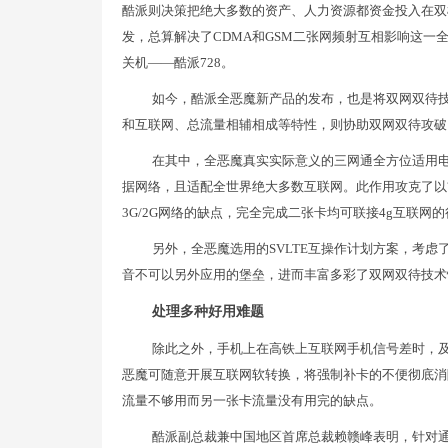
酷派则决策把绝大多数的资产、人力资源都资金投入在双
发，总算解决了CDMA和GSM二张网频射互相影响这
关机——酷派728。
如今，酷派全恶魔新产品的发布，也是将双网双待技
和互联网、总流量相辅相成等特性，则协助双网双待攻破
在其中，全恶魔真实实际意义的三网通全方位适用电信
据网络，且适配全世界绝大多数互联网。此作用攻克了以
3G/2G网络的缺点，完全完成二张卡均可联接4g互联网
另外，全恶魔选用的SVLTE互操作计划方案，考
音不可以另外应用的堡垒，进而丰富多彩了双网双待技术
处理多种好用难题
除此之外，手机上在高铁上互联网手机信号差时，
恶魔可随意开展互联网软转换，将强制补卡的不便彻底消
流量不够用而另一张卡流量没有用完的缺点。
酷派副总裁兼中国地区首席总裁赖赣峰表明，针对