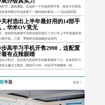
办展办会真实力
秋时节，微风拂面。在这样一个丰收的季节里，南京今日商讯
息科技有限公司也收获了一枚特殊的果实——“论坛组织奖...
中关村选出上半年最好用的14部手
机，华米OV竟无
天，传统科技媒体中关村在线评选出了2017年上半年度最好用
14部手机。三星、苹果的当家旗舰排名前列。...
步步高学习手机开售2998，这配置
看着有点辣眼睛
觉从小到大，步步高为全国学生的教育操碎了心。步步高学习
曾经火遍大江南北，相信不少80、90后手中都拥有一款...
彩
专题
更多>>