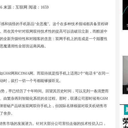
46
来源：互联网
阅读：1659
感和搞怪的手机新品“全恶魔”。这个在多种技术领域都具备里程碑
。而在其中针对双网双待技术性的提高可以说破旧立新，而酷派中
的全新升级特性和对顾客的含意：双网手机上的造成是一个颠覆性
恶魔通用性全部营运商风格。
GSM网和CDMA网。而双待就是指手机上适用2个“电话卡”在同一
动时，拔打一切一个号都能够接听见。
趋势，早已经历了十年時间。回望其历史时间，可以见到一条清楚而
、由繁杂再到智能化系统的全过程。那时，联通公司那时候有GSM
名牌密秘产品研发双网双待手机上，但国际名牌根据对双关机销售市
了舍弃。
机的销售市场的发展潜力。针对大部分公司害怕去做的技术性切入口，