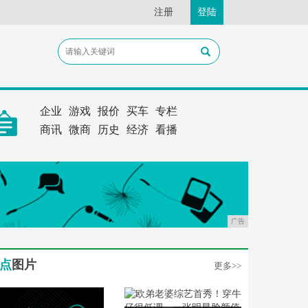
注册
登陆
企业
游戏
报价
买车
专栏
商讯
微商
历史
经济
看播
广告
点
图片
更多>>