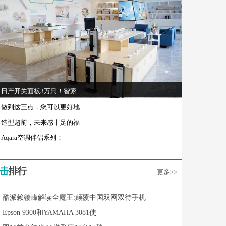
日产开关面板3万只！智家
做到这三点，您可以更好地
造型超前，未来感十足的福
Aqara空调伴侣系列：
击
排行
更多>>
酷派赖赣峰解读全魔王:颠覆中国双网双待手机
Epson 9300和YAMAHA 3081使