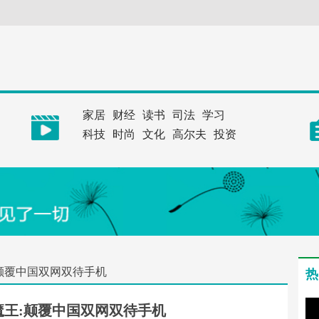
家居
财经
读书
司法
学习
科技
时尚
文化
高尔夫
投资
颠覆中国双网双待手机
热
王:颠覆中国双网双待手机