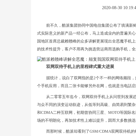
2020-08-30 10:19:
前不久，酷派集团协同中国电信集团公布了填满新鲜
式实际意义的新产品一经公布，马上造成业内的普遍关心
国地区首席总裁赖赣峰的众多讲解更展现出全恶魔手机上
的技术性提升，客户不用再为挑选营运商而选购手机，全
双网双待手机上的里程碑式重大进展
据统计，说白了双网指的是2个不一样的网络频段，如
个手机应用，而且二张卡能够另外在网，也就是当电話启
从二零零五年迄今，双网双待手机上从问世到发展
与众不同的演变运动轨迹，从低等到高級、由简易到繁杂
和CDMA二种互联网，初期曾协同三星、MOTO等国际
场的不明朗化，再加技术性上难以提升，因而大多数挑选
而那时候，酷派却看到了GSM/CDMA双网双待