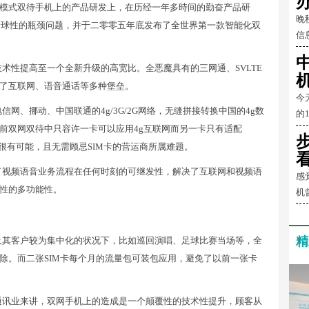
模式双待手机上的产品研发上，在历经一年多時间的勤奋产品研
晚
一全球性的瓶颈问题，并于二零零五年底发布了全世界第一款智能化双
信
术性提高至一个全新升级的高宽比。全恶魔具有的三网通、SVLTE
了互联网、语音通话等多种堡垒。
今
网、挪动、中国联通的4g/3G/2G网络，无缝拼接转换中国的4g数
的
前双网双待中只容许一卡可以应用4g互联网而另一卡只有适配
的很有可能，且无需顾忌SIM卡的营运商所属难题。
虑了视频语音业务流程在任何时刻的可继发性，解决了互联网和视频语
感
性的多功能性。
机
精
及其客户较为集中化的状况下，比如巡回演唱、足球比赛当场等，全
除。而二张SIM卡每个月的流量包可装包应用，避免了以前一张卡
通讯业来讲，双网手机上的造成是一个颠覆性的技术性提升，顾客从