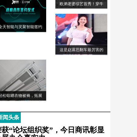
欧弟老婆综艺首秀！穿牛
全天智能与灵聚智能签约
这是赵露思翻车最厉害的
轻松晾晒衣物被褥，拓展
新闻头条
荣获“论坛组织奖”，今日商讯彰显