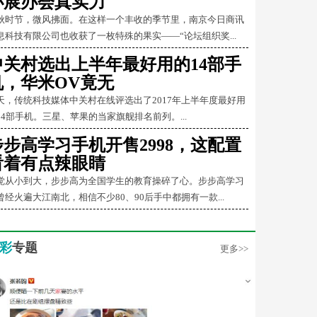
办展办会真实力
秋时节，微风拂面。在这样一个丰收的季节里，南京今日商讯
息科技有限公司也收获了一枚特殊的果实——“论坛组织奖...
中关村选出上半年最好用的14部手
机，华米OV竟无
天，传统科技媒体中关村在线评选出了2017年上半年度最好用
14部手机。三星、苹果的当家旗舰排名前列。...
步步高学习手机开售2998，这配置
看着有点辣眼睛
觉从小到大，步步高为全国学生的教育操碎了心。步步高学习
曾经火遍大江南北，相信不少80、90后手中都拥有一款...
彩
专题
更多>>