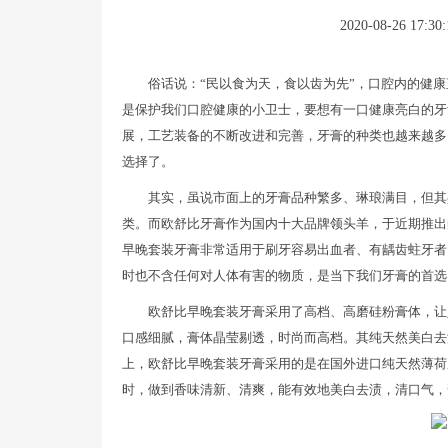
2020-08-26 17:30:
俗话说：“民以食为天，食以齿为先”，口腔内的健
是保护我们口腔健康的小卫士，要想有一口健康亮白的牙
展，工艺装备的不断改进和完善，牙膏的种类也越来越多
选择了。
其实，虽说市面上的牙膏品种繁多、琳琅满目，但其
类。而欧舒比牙膏作为国内十大品牌领头羊，于近期推出
早晚套装牙膏非常适用于刷牙容易出血者、有龋齿蛀牙者
时也不含任何对人体有害的物质，是当下我们牙膏的首选
欧舒比早晚套装牙膏采用了高档、高磨硅粉膏体，让
口感细腻，膏体晶莹剔透，时尚而高档。其纯天然美白去
上，欧舒比早晚套装牙膏采用的是在国外进口纯天然薄荷
时，做到香味清新、清爽，能有效地美白去渍，清口气，