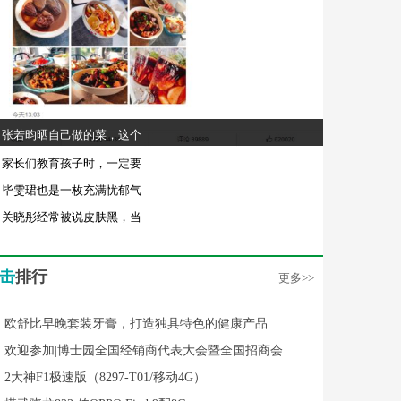
张若昀晒自己做的菜，这个
家长们教育孩子时，一定要
毕雯珺也是一枚充满忧郁气
关晓彤经常被说皮肤黑，当
击
排行
更多>>
欧舒比早晚套装牙膏，打造独具特色的健康产品
欢迎参加|博士园全国经销商代表大会暨全国招商会
2大神F1极速版（8297-T01/移动4G）