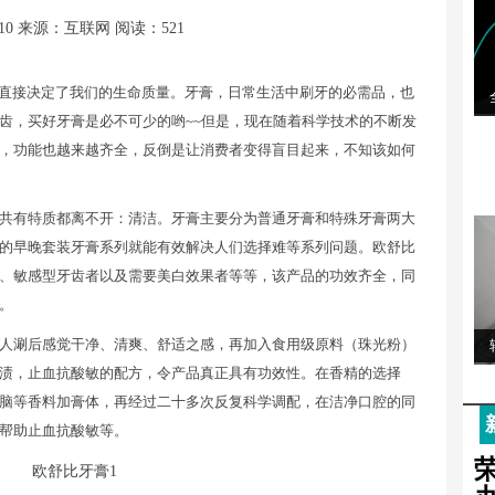
10
来源：互联网
阅读：521
康直接决定了我们的生命质量。牙膏，日常生活中刷牙的必需品，也
齿，买好牙膏是必不可少的哟~~但是，现在随着科学技术的不断发
，功能也越来越齐全，反倒是让消费者变得盲目起来，不知该如何
共有特质都离不开：清洁。牙膏主要分为普通牙膏和特殊牙膏两大
的早晚套装牙膏系列就能有效解决人们选择难等系列问题。欧舒比
、敏感型牙齿者以及需要美白效果者等等，该产品的功效齐全，同
。
人涮后感觉干净、清爽、舒适之感，再加入食用级原料（珠光粉）
渍，止血抗酸敏的配方，令产品真正具有功效性。在香精的选择
脑等香料加膏体，再经过二十多次反复科学调配，在洁净口腔的同
帮助止血抗酸敏等。