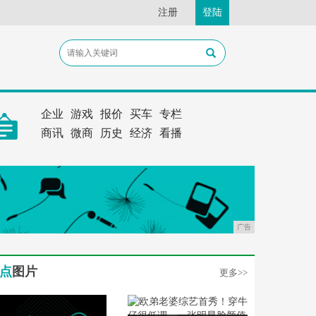
注册
登陆
企业
游戏
报价
买车
专栏
商讯
微商
历史
经济
看播
广告
点
图片
更多>>