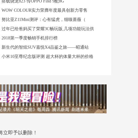
搭载骁龙823 传OPPO Find 9配8G
WOW COLOUR实力荣膺年度最具创新力零售
努比亚Z11Mini测评：心有猛虎，细嗅蔷薇（
过年已给爸妈买了荣耀3C畅玩版,几项功能玩法供
2018第一季度畅销手机排行榜
新生代的智炫SUV嘉悦X4品鉴之旅——昭通站
小米10至尊纪念版评测 超大杯的体量大杯的价格
将立即予以删除！